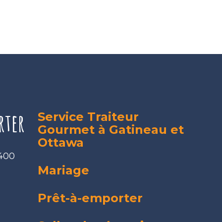
rter
Service Traiteur
Gourmet à Gatineau et
Ottawa
 400
Mariage
Prêt-à-emporter